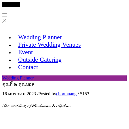
Facebook
Wedding Planner
Private Wedding Venues
Event
Outside Catering
Contact
Wedding Planner
คุณกี้ & คุณบอส
16 มกราคม 2023
/
Posted by
chormuang
/
5153
𝒯𝒽𝑒 𝓌𝑒𝒹𝒹𝒾𝓃𝑔 𝑜𝒻 𝒫𝒾𝓂𝓉𝒶𝓌𝒶𝓃 & 𝒜𝓅𝒾𝓀𝓊𝓃