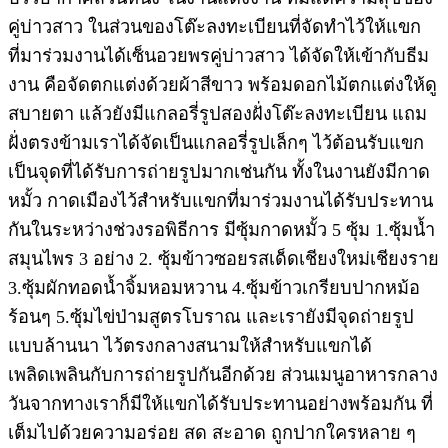
คู่บ่าวสาว ในส่วนของโต๊ะลงทะเบียนที่จัดทำไว้ให้แขก
ที่มาร่วมงานได้เซ็นอวยพรคู่บ่าวสาว ได้จัดให้เข้ากับธีม
งาน คือจัดตกแต่งด้วยผ้าสีขาว พร้อมดอกไม้ตกแต่งให้ดู
สบายตา แล้วยังมีแกลอรี่รูปสองฝั่งโต๊ะลงทะเบียน แถม
ฝั่งตรงข้ามเราได้จัดเป็นแกลอรี่รูปเล็กๆ ไว้ต้อนรับแขก
เป็นจุดที่ได้รับการถ่ายรูปมากเช่นกัน ทั้งในงานยังมีกาด
หมั้ว กาดเมืองไว้สำหรับแขกที่มาร่วมงานได้รับประทาน
กันในระหว่างช่วงรอพิธีการ มีซุ้มกาดหมั้ว 5 ซุ้ม 1.ซุ้มน้ำ
สมุนไพร 3 อย่าง 2. ซุ้มข้าวซอยรสเด็ดเชียงใหม่เชียงราย
3.ซุ้มผักทอดน้ำจิ้มหอมหวาน 4.ซุ้มข้าวเกรียบปากหม้อ
ร้อนๆ 5.ซุ้มไข่ป่ามสูตรโบราณ และเรายังมีจุดถ่ายรูป
แบบล้านนา ไว้ตรงกลางสนามให้สำหรับแขกได้
เพลิดเพลินกับการถ่ายรูปกันอีกด้วย ส่วนเมนูอาหารกลาง
วันจากทางเราก็มีให้แขกได้รับประทานอย่างพร้อมกัน ที่
เต็มไปด้วยความอร่อย สด สะอาด ถูกปากใครหลาย ๆ