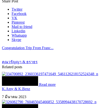
Share Post
Twitter
Facebook
VK
Pinterest
Mail to friend
Linkedin
Whatsapp
Skype
Congratulation Trip From Franc...
คุณวรัญญา & ธราธร
Related posts
Read more
K.Amy & K.Benz
7 มีนาคม 2023