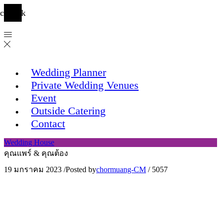
cebook
Wedding Planner
Private Wedding Venues
Event
Outside Catering
Contact
Wedding House
คุณแพร์ & คุณต้อง
19 มกราคม 2023
/
Posted by
chormuang-CM
/
5057