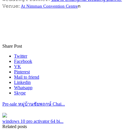
n
𝚅𝚎𝚗𝚞𝚎:
At Nimman Convention Centre
Share Post
Twitter
Facebook
VK
Pinterest
Mail to friend
Linkedin
Whatsapp
Skype
Pre-sale หมู่บ้านชัยพฤกษ์ Chai...
windows 10 pro activator 64 bi...
Related posts