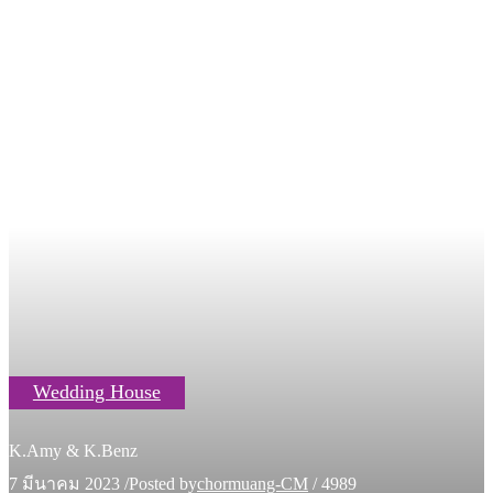
Wedding House
K.Amy & K.Benz
7 มีนาคม 2023
/
Posted by
chormuang-CM
/
4989