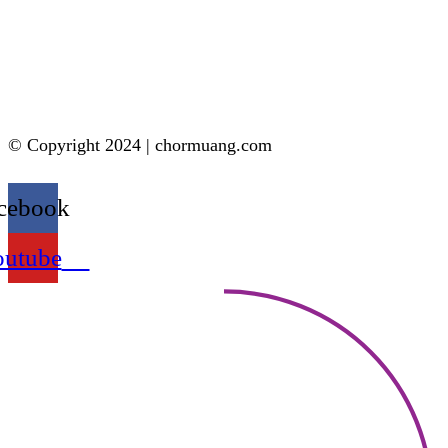
© Copyright 2024 | chormuang.com
cebook
outube