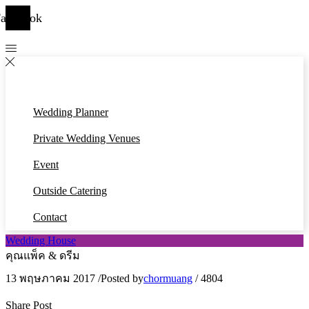
acebook
Wedding Planner
Private Wedding Venues
Event
Outside Catering
Contact
Wedding House
คุณแพ็ค & ดรีม
13 พฤษภาคม 2017
/
Posted by
chormuang
/
4804
Share Post