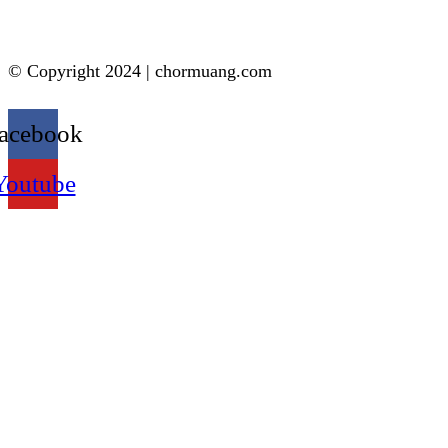
© Copyright 2024 | chormuang.com
acebook
Youtube