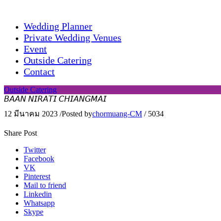
Wedding Planner
Private Wedding Venues
Event
Outside Catering
Contact
Outside Catering
𝘉𝘈𝘈𝘕 𝘕𝘐𝘙𝘈𝘛𝘐 𝘊𝘏𝘐𝘈𝘕𝘎𝘔𝘈𝘐
12 มีนาคม 2023
/
Posted by
chormuang-CM
/
5034
Share Post
Twitter
Facebook
VK
Pinterest
Mail to friend
Linkedin
Whatsapp
Skype