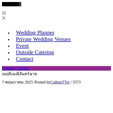
Facebook
Wedding Planner
Private Wedding Venues
Event
Outside Catering
Contact
Outside Catering
ณฤดีxมณีจันทร์ฉาย
7 พฤษภาคม 2025
/
Posted by
CallmeTTer
/
5573