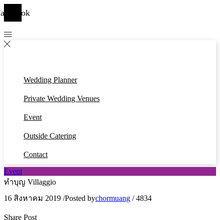
acebook
Wedding Planner
Private Wedding Venues
Event
Outside Catering
Contact
Event
ทำบุญ Villaggio
16 สิงหาคม 2019
/
Posted by
chormuang
/
4834
Share Post