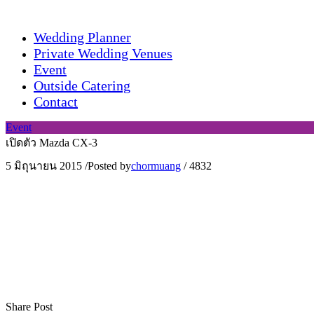
Wedding Planner
Private Wedding Venues
Event
Outside Catering
Contact
Event
เปิดตัว Mazda CX-3
5 มิถุนายน 2015
/
Posted by
chormuang
/
4832
Share Post