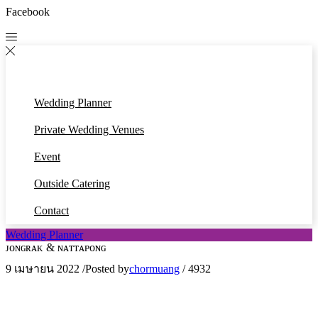
Facebook
Wedding Planner
Private Wedding Venues
Event
Outside Catering
Contact
Wedding Planner
ᴊᴏɴɢʀᴀᴋ & ɴᴀᴛᴛᴀᴘᴏɴɢ
9 เมษายน 2022
/
Posted by
chormuang
/
4932