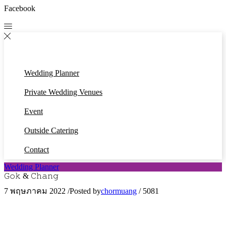
Facebook
Wedding Planner
Private Wedding Venues
Event
Outside Catering
Contact
Wedding Planner
𝙶𝚘𝚔 & 𝙲𝚑𝚊𝚗𝚐
7 พฤษภาคม 2022
/
Posted by
chormuang
/
5081