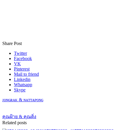
Share Post
Twitter
Facebook
VK
Pinterest
Mail to friend
Linkedin
Whatsapp
Skype
ᴊᴏɴɢʀᴀᴋ & ɴᴀᴛᴛᴀᴘᴏɴɢ
คุณฝ้าย & คุณดิ่ง
Related posts