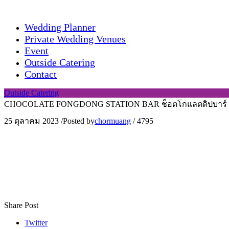
Wedding Planner
Private Wedding Venues
Event
Outside Catering
Contact
Outside Catering
CHOCOLATE FONGDONG STATION BAR ช็อตโกแลตดิปบาร์ น
25 ตุลาคม 2023
/
Posted by
chormuang
/
4795
Share Post
Twitter