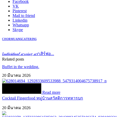
Facebook
VK
Pinterest
Mail to friend
Linkedin
Whatsapp
Skype
ᴄʜᴏʀᴍᴜᴀɴɢᴄᴀᴛᴇʀɪɴɢ
𝐼𝓃𝒹𝒾𝓋𝒾𝒹𝓊𝒶𝓁 𝓈𝑒𝓇𝓋𝒾𝓃𝑔 𝓈𝑒𝓉 เสิร์ฟอ...
Related posts
Buffet in the wedding.
20 มีนาคม 2026
Read more
Cocktail Fingerfood หมู่บ้านสวัสดิการทหารบก
20 มีนาคม 2026