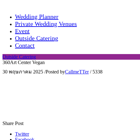
Wedding Planner
Private Wedding Venues
Event
Outside Catering
Contact
Outside Catering
360Art Center Vegan
30 พฤษภาคม 2025
/
Posted by
CallmeTTer
/
5338
Share Post
Twitter
Facebook