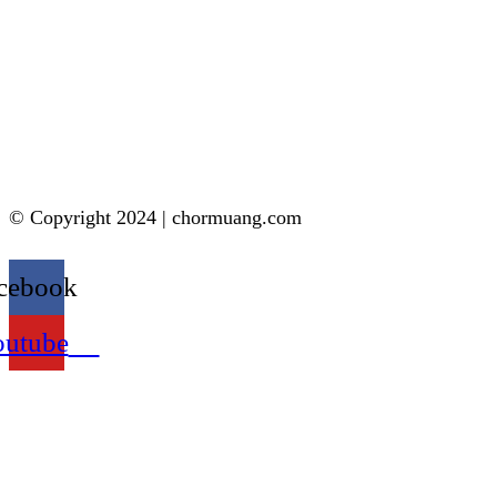
© Copyright 2024 | chormuang.com
cebook
outube