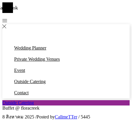
acebook
Wedding Planner
Private Wedding Venues
Event
Outside Catering
Contact
Outside Catering
Buffet @ floracreek
8 สิงหาคม 2025
/
Posted by
CallmeTTer
/
5445