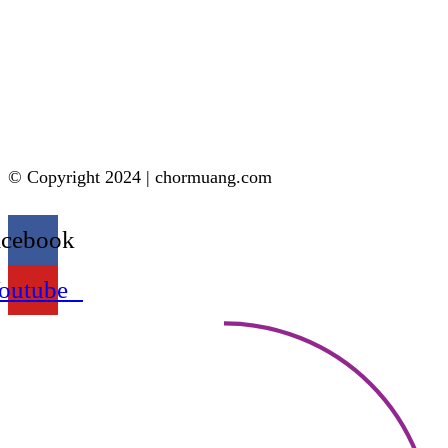
© Copyright 2024 | chormuang.com
acebook
outube