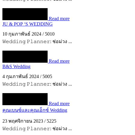
Read more
JU & POP ‘S WEDDING
10 กุมภาพันธ์ 2024
/
5010
𝚆𝚎𝚍𝚍𝚒𝚗𝚐 𝙿𝚕𝚊𝚗𝚗𝚎𝚛: ช่อม่วง ...
Read more
B&S Wedding
4 กุมภาพันธ์ 2024
/
5005
𝚆𝚎𝚍𝚍𝚒𝚗𝚐 𝙿𝚕𝚊𝚗𝚗𝚎𝚛: ช่อม่วง ...
Read more
คุณเบนซ์และคุณเอ็กซ์ Wedding
23 พฤศจิกายน 2023
/
5225
𝚆𝚎𝚍𝚍𝚒𝚗𝚐 𝙿𝚕𝚊𝚗𝚗𝚎𝚛: ช่อม่วง ...