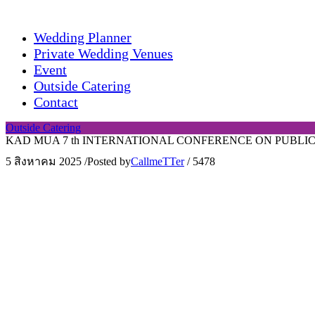
Wedding Planner
Private Wedding Venues
Event
Outside Catering
Contact
Outside Catering
KAD MUA 7 th INTERNATIONAL CONFERENCE ON PUBLI
5 สิงหาคม 2025
/
Posted by
CallmeTTer
/
5478