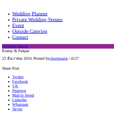
Wedding Planner
Private Wedding Venues
Event
Outside Catering
Contact
Wedding House
Kratay & Pukpai
25 ธันวาคม 2016
/
Posted by
chormuang
/
4127
Share Post
Twitter
Facebook
VK
Pinterest
Mail to friend
Linkedin
Whatsapp
Skype