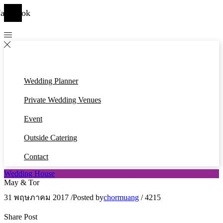
acebook
Wedding Planner
Private Wedding Venues
Event
Outside Catering
Contact
Wedding House
May & Tor
31 พฤษภาคม 2017
/
Posted by
chormuang
/
4215
Share Post