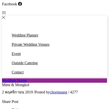
Facebook
Wedding Planner
Private Wedding Venues
Event
Outside Catering
Contact
Wedding House
Mimi & Mongkol
2 พฤศจิกายน 2019
/
Posted by
chormuang
/
4277
Share Post