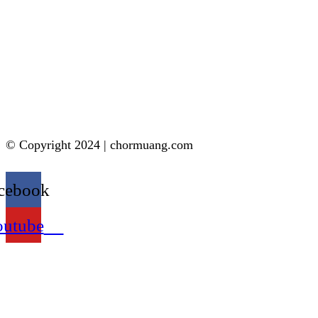
© Copyright 2024 | chormuang.com
cebook
outube