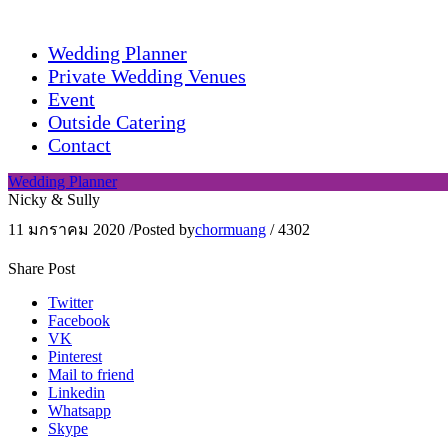
Wedding Planner
Private Wedding Venues
Event
Outside Catering
Contact
Wedding Planner
Nicky & Sully
11 มกราคม 2020
/
Posted by
chormuang
/
4302
Share Post
Twitter
Facebook
VK
Pinterest
Mail to friend
Linkedin
Whatsapp
Skype