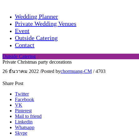
Wedding Planner
Private Wedding Venues
Event
Outside Catering
Contact
Outside Catering
Private Christmas party decorations
26 ธันวาคม 2022
/
Posted by
chormuang-CM
/
4703
Share Post
Twitter
Facebook
VK
Pinterest
Mail to friend
Linkedin
Whatsapp
Skype