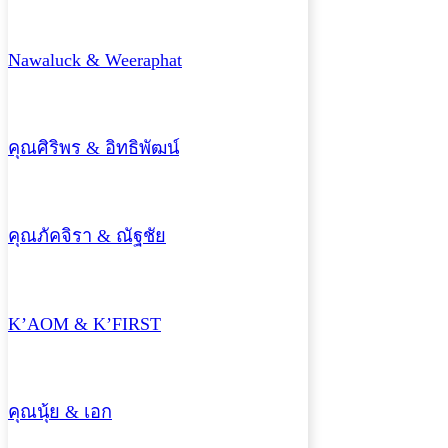
Nawaluck & Weeraphat
คุณศิริพร & อิทธิพัฒน์
คุณภัคจิรา & ณัฐชัย
K’AOM & K’FIRST
คุณนุ้ย & เอก