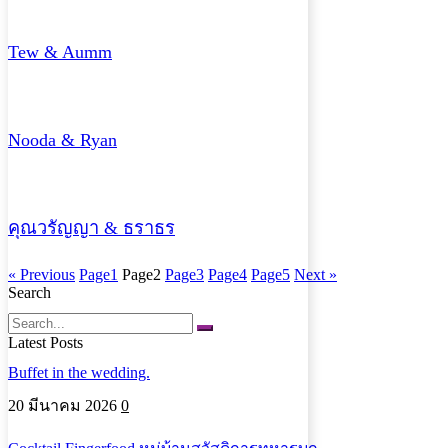
Tew & Aumm
Nooda & Ryan
คุณวรัญญา & ธราธร
« Previous
Page
1
Page
2
Page
3
Page
4
Page
5
Next »
Search
Search
Latest Posts
Buffet in the wedding.
20 มีนาคม 2026
0