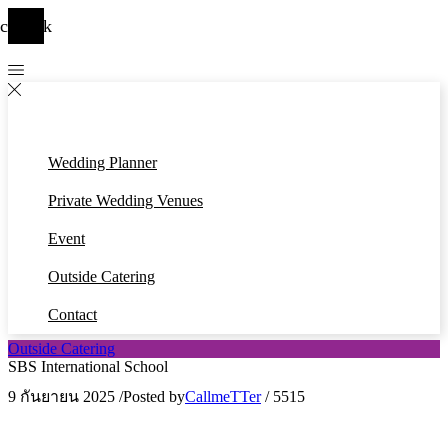
cebook
Wedding Planner
Private Wedding Venues
Event
Outside Catering
Contact
Outside Catering
SBS International School
9 กันยายน 2025
/
Posted by
CallmeTTer
/
5515