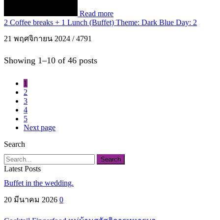
Read more
2 Coffee breaks + 1 Lunch (Buffet) Theme: Dark Blue Day: 2
21 พฤศจิกายน 2024
/
4791
Showing 1–10 of 46 posts
1
2
3
4
5
Next page
Search
Search
Latest Posts
Buffet in the wedding.
20 มีนาคม 2026
0