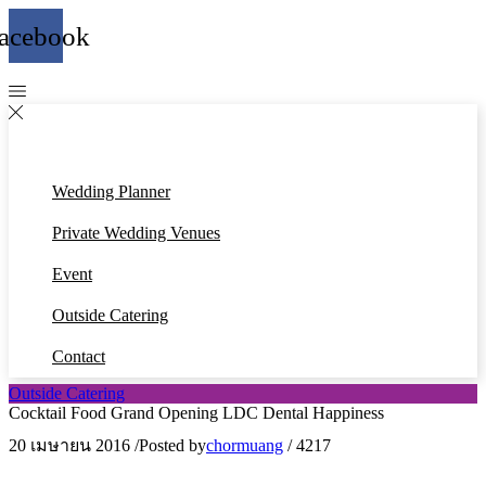
acebook
Wedding Planner
Private Wedding Venues
Event
Outside Catering
Contact
Outside Catering
Cocktail Food Grand Opening LDC Dental Happiness
20 เมษายน 2016
/
Posted by
chormuang
/
4217