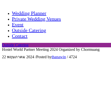
Wedding Planner
Private Wedding Venues
Event
Outside Catering
Contact
Outside Catering
Hostel World Partner Meeting 2024 Organized by Chormuang
22 พฤษภาคม 2024
/
Posted by
thanawin
/
4724