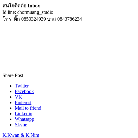
สนใจติดต่อ Inbox
Id line: chormuang_studio
โทร. ติ๊ก 0850324939 บาส 0843786234
Share Post
Twitter
Facebook
VK
Pinterest
Mail to friend
Linkedin
Whatsapp
Skype
K.Kwan & K.Nim